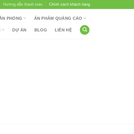
Hướng dẫn thanh toán
Chính sách khách hàng
ĂN PHÒNG
ẤN PHẨM QUẢNG CÁO
C
DỰ ÁN
BLOG
LIÊN HỆ