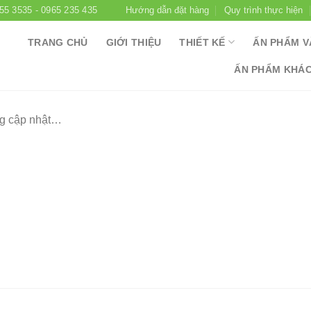
655 3535 - 0965 235 435
Hướng dẫn đặt hàng
Quy trình thực hiện
TRANG CHỦ
GIỚI THIỆU
THIẾT KẾ
ẤN PHẨM V
ẤN PHẨM KHÁ
g cập nhật…