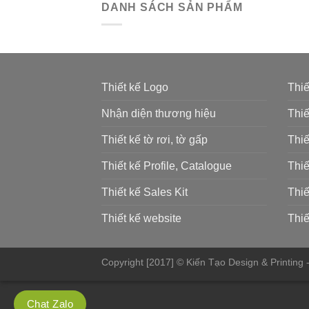
DANH SÁCH SẢN PHẨM
Thiết kế Logo
Thiế
Nhận diện thương hiệu
Thiế
Thiết kế tờ rơi, tờ gấp
Thiế
Thiết kế Profile, Catalogue
Thiế
Thiết kế Sales Kit
Thiế
Thiết kế website
Thiế
Copyright [2017] © Kiến Tạo Design & Printing
Chat Zalo