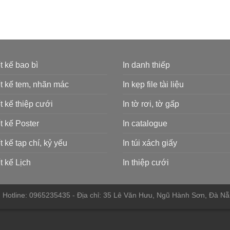
t kế bao bì
In danh thiếp
t kế tem, nhãn mác
In kẹp file tài liệu
t kế thiệp cưới
In tờ rơi, tờ gấp
t kế Poster
In catalogue
t kế tạp chí, kỷ yếu
In túi xách giấy
t kế Lịch
In thiệp cưới
 - Hotline: 0965235435 - Địa chỉ: 35 Lê Văn Hưu, Ngũ Hành Sơn, Đà N