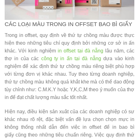
CÁC LOẠI MÀU TRONG IN OFFSET BAO BÌ GIẤY
Trong in offset, quy định về thứ tự chồng màu được thực
hiện theo những tiêu chí quy định bởi những cơ sở in ấn
khác. Với kinh nghiệm
in offset tại đà nẵng
lâu năm, các
thợ in của các
công ty in ấn tại đà nẵng
dựa vào kinh
nghiệm để xác định thứ tự chồng màu riêng biệt phù hợp
với từng đơn vị khác nhau. Tuy theo từng doanh nghiệp,
thứ tự chồng màu không quá khắt khe mà có thể dao động
tùy chỉnh như: C.M.K.Y hoặc Y,K,C,M theo ý muốn của thợ
in để đạt chất lượng màu sắc tốt nhất.
Hiện nay, điều kiện sản xuât của các doanh nghiệp có sự
khác nhau rõ rệt, đặc biệt vấn đề lựa chọn chọn mực in
không thống nhất dẫn đến việc in offset để in bao bì
giấy cũng theo những tiêu chuẩn riêng. Việc quy định thứ