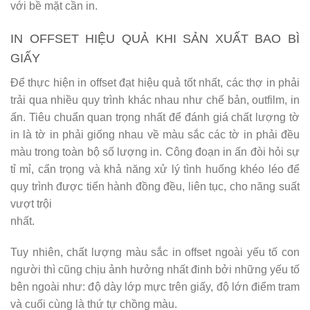
với bề mặt cần in.
IN OFFSET HIỆU QUẢ KHI SẢN XUẤT BAO BÌ
GIẤY
Để thực hiện in offset đạt hiệu quả tốt nhất, các thợ in phải
trải qua nhiều quy trình khác nhau như chế bản, outfilm, in
ấn. Tiêu chuẩn quan trọng nhất để đánh giá chất lượng tờ
in là tờ in phải giống nhau về màu sắc các tờ in phải đều
màu trong toàn bộ số lượng in. Công đoạn in ấn đòi hỏi sự
tỉ mỉ, cẩn trọng và khả năng xử lý tình huống khéo léo để
quy trình được tiến hành đồng đều, liên tục, cho năng suất
vượt trội
nhất.
Tuy nhiên, chất lượng màu sắc in offset ngoài yếu tố con
người thì cũng chịu ảnh hưởng nhất đinh bởi những yếu tố
bên ngoài như: độ dày lớp mực trên giấy, độ lớn điểm tram
và cuối cùng là thứ tự chồng màu.