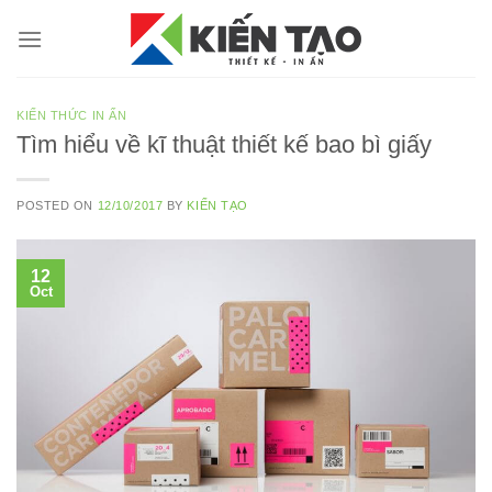
Skip
to
content
KIẾN THỨC IN ẤN
Tìm hiểu về kĩ thuật thiết kế bao bì giấy
POSTED ON
12/10/2017
BY
KIẾN TẠO
12
Oct