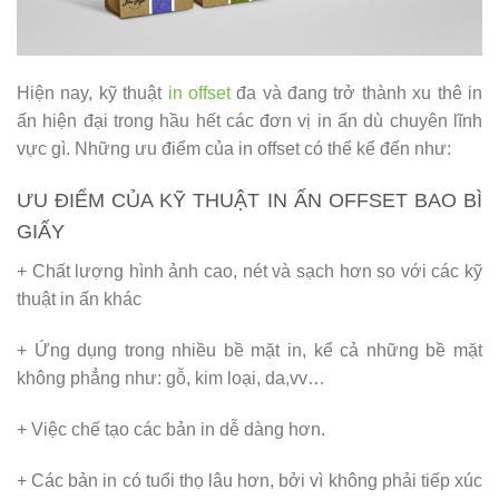
Hiện nay, kỹ thuật
in offset
đa và đang trở thành xu thê in
ấn hiện đại trong hầu hết các đơn vị in ấn dù chuyên lĩnh
vực gì. Những ưu điểm của in offset có thể kể đến như:
ƯU ĐIỂM CỦA KỸ THUẬT IN ẤN OFFSET BAO BÌ
GIẤY
+ Chất lượng hình ảnh cao, nét và sạch hơn so với các kỹ
thuật in ấn khác
+ Ứng dụng trong nhiều bề mặt in, kể cả những bề mặt
không phẳng như: gỗ, kim loại, da,vv…
+ Việc chế tạo các bản in dễ dàng hơn.
+ Các bản in có tuổi thọ lâu hơn, bởi vì không phải tiếp xúc