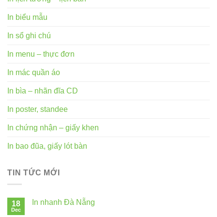
In biểu mẫu
In sổ ghi chú
In menu – thực đơn
In mác quần áo
In bìa – nhãn đĩa CD
In poster, standee
In chứng nhận – giấy khen
In bao đũa, giấy lót bàn
TIN TỨC MỚI
In nhanh Đà Nẵng
18
Dec