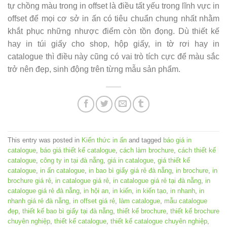
tự chồng màu trong in offset là điều tất yếu trong lĩnh vực in
offset để mọi cơ sở in ấn có tiêu chuẩn chung nhất nhằm
khắt phục những nhược điểm còn tồn đọng. Dù thiết kế
hay in túi giấy cho shop, hộp giấy, in tờ rơi hay in
catalogue thì điều này cũng có vai trò tích cực để màu sắc
trở nên đẹp, sinh động trên từng mẫu sản phẩm.
This entry was posted in
Kiến thức in ấn
and tagged
báo giá in
catalogue
,
báo giá thiết kế catalogue
,
cách làm brochure
,
cách thiết kế
catalogue
,
công ty in tại đà nẵng
,
giá in catalogue
,
giá thiết kế
catalogue
,
in ấn catalogue
,
in bao bì giấy giá rẻ đà nẵng
,
in brochure
,
in
brochure giá rẻ
,
in catalogue giá rẻ
,
in catalogue giá rẻ tại đà nẵng
,
in
catalogue giá rẻ đà nẵng
,
in hội an
,
in kiến
,
in kiến tạo
,
in nhanh
,
in
nhanh giá rẻ đà nẵng
,
in offset giá rẻ
,
làm catalogue
,
mẫu catalogue
đẹp
,
thiết kế bao bì giấy tại đà nẵng
,
thiết kế brochure
,
thiết kế brochure
chuyên nghiệp
,
thiết kế catalogue
,
thiết kế catalogue chuyên nghiệp
,