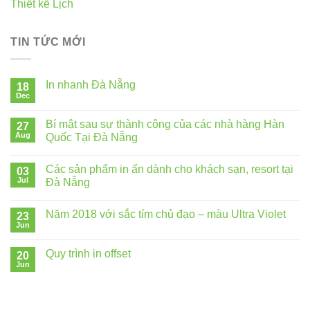
Thiết kế Lịch
TIN TỨC MỚI
In nhanh Đà Nẵng
18
Dec
Bí mật sau sự thành công của các nhà hàng Hàn
27
Aug
Quốc Tại Đà Nẵng
Các sản phẩm in ấn dành cho khách sạn, resort tại
03
Jul
Đà Nẵng
Năm 2018 với sắc tím chủ đạo – màu Ultra Violet
23
Jun
Quy trình in offset
20
Jun