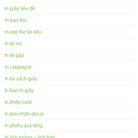
In giấy tiêu đề
In bao thư
In kẹp file tài liệu
In tờ rơi
In tờ gấp
In catalogue
In túi xách giấy
In bao bì giấy
In thiệp cưới
In tem nhãn decal
In phiếu quà tặng
In lịch tường – lịch bàn