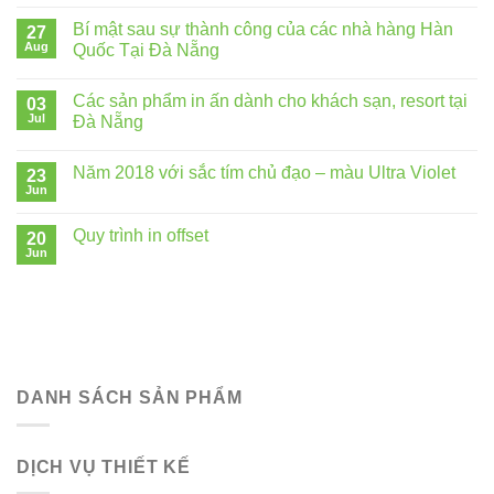
Bí mật sau sự thành công của các nhà hàng Hàn
27
Aug
Quốc Tại Đà Nẵng
Các sản phẩm in ấn dành cho khách sạn, resort tại
03
Jul
Đà Nẵng
Năm 2018 với sắc tím chủ đạo – màu Ultra Violet
23
Jun
Quy trình in offset
20
Jun
DANH SÁCH SẢN PHẨM
DỊCH VỤ THIẾT KẾ